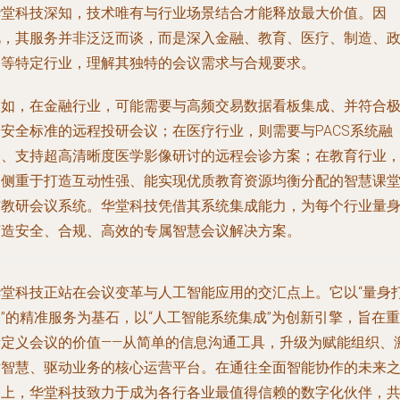
华堂科技深知，技术唯有与行业场景结合才能释放最大价值。因
此，其服务并非泛泛而谈，而是深入金融、教育、医疗、制造、
务等特定行业，理解其独特的会议需求与合规要求。
例如，在
金融行业
，可能需要与高频交易数据看板集成、并符合
端安全标准的远程投研会议；在
医疗行业
，则需要与PACS系统融
合、支持超高清晰度医学影像研讨的远程会诊方案；在
教育行业
则侧重于打造互动性强、能实现优质教育资源均衡分配的智慧课
与教研会议系统。华堂科技凭借其系统集成能力，为每个行业量
打造安全、合规、高效的专属智慧会议解决方案。
华堂科技正站在会议变革与人工智能应用的交汇点上。它以“量身
”的精准服务为基石，以“人工智能系统集成”为创新引擎，旨在重
新定义会议的价值——从简单的信息沟通工具，升级为赋能组织、
发智慧、驱动业务的核心运营平台。在通往全面智能协作的未来
路上，华堂科技致力于成为各行各业最值得信赖的数字化伙伴，