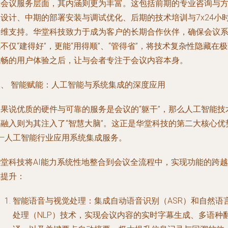
在
会议服务
层面，其内涵则更为丰富。这包括前期的专业咨询与
案设计、中期的部署安装与调试优化、后期的技术培训与7x24小
运维支持。华堂科技致力于成为客户的长期合作伙伴，确保会议
不仅“建得好”，更能“用得顺”、“管得省”，将技术复杂性隐藏在
流畅的用户体验之后，让与会者专注于会议内容本身。
二、 智能赋能：人工智能与系统集成的深度应用
如果说优质的硬件与可靠的服务是会议的“躯干”，那么人工智能技
的融入则为其注入了“智慧大脑”。这正是华堂科技的第二大核心优
——人工智能行业应用系统集成服务。
华堂科技将AI能力系统性地整合到会议全流程中，实现功能的跨越
式提升：
智能语音与视觉处理
：集成自动语音识别（ASR）和自然语
处理（NLP）技术，实现会议内容的实时字幕生成、多语种