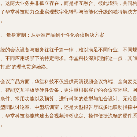
务。这两大业务并非孤立存在，而是相互融合、彼此增强，共同
成了华堂科技助力企业实现数字化转型与智能化升级的独特解决
案。
一、 量身定制：从标准产品到个性化会议解决方案
传统的会议设备与服务往往千篇一律，难以满足不同行业、不同
模、不同应用场景下的特定需求。华堂科技深刻理解这一点，其“
身打造”的理念贯穿始终。
在
会议产品
方面，华堂科技不仅提供高清视频会议终端、全向麦
风、智能交互平板等硬件设备，更注重根据客户的会议室环境、
络条件、常用功能以及预算，进行科学的选型与组合设计。无论
小型团队讨论室、中型培训室，还是大型报告厅或多地联动指挥
心，华堂科技都能构建出音视频清晰稳定、操作便捷流畅的硬件
统。