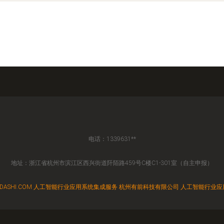
电话：1339631**
地址：浙江省杭州市滨江区西兴街道阡陌路459号C楼C1-301室（自主申报）
DASHI.COM
人工智能行业应用系统集成服务
杭州有前科技有限公司
人工智能行业应