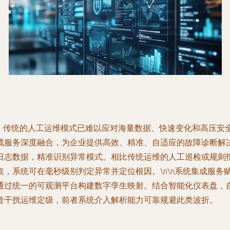
杂，传统的人工运维模式已难以应对海量数据、快速变化和高压安
服务深度融合，为企业提供高效、精准、自适应的故障诊断解决方
日志数据，精准识别异常模式。相比传统运维的人工巡检或规则
，系统可在毫秒级别判定异常并定位根因。\n\n系统集成服务
通过统一的可观测平台构建数字孪生映射。结合智能化仪表盘，
曾干扰运维定级，前者系统介入解析能力可靠规避此类波折。