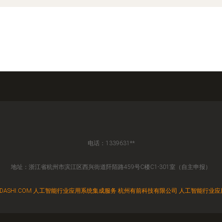
电话：1339631**
地址：浙江省杭州市滨江区西兴街道阡陌路459号C楼C1-301室（自主申报）
DASHI.COM
人工智能行业应用系统集成服务
杭州有前科技有限公司
人工智能行业应