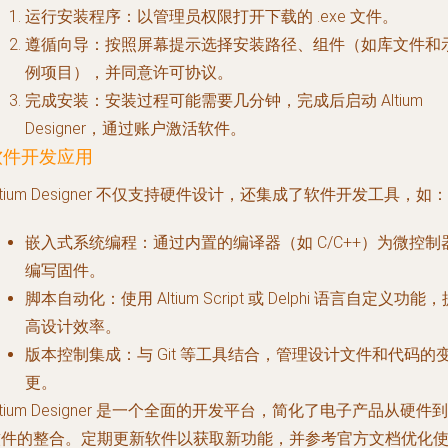
运行安装程序
：以管理员权限打开下载的 .exe 文件。
遵循向导
：按照屏幕提示选择安装路径、组件（如库文件和
例项目），并同意许可协议。
完成安装
：安装过程可能需要几分钟，完成后启动 Altium
Designer，通过账户激活软件。
软件开发应用
ltium Designer 不仅支持硬件设计，还集成了软件开发工具，如：
嵌入式系统编程
：通过内置的编译器（如 C/C++）为微控制
编写固件。
脚本自动化
：使用 Altium Script 或 Delphi 语言自定义功能
高设计效率。
版本控制集成
：与 Git 等工具结合，管理设计文件和代码的
更。
ltium Designer 是一个全面的开发平台，简化了电子产品从硬件到
软件的整合。定期更新软件以获取新功能，并参考官方文档优化